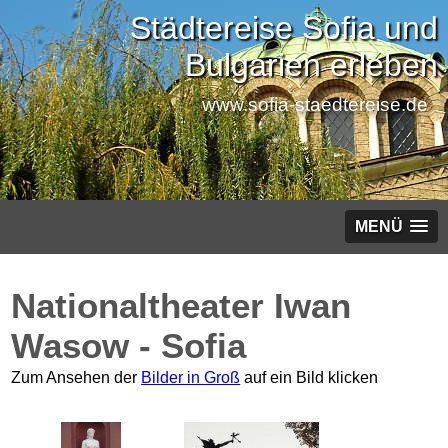
Städtereise Sofia und
Bulgarien erleben
www.sofia-staedtereise.de
MENÜ
Nationaltheater Iwan
Wasow - Sofia
Zum Ansehen der
Bilder in Groß
auf ein Bild klicken