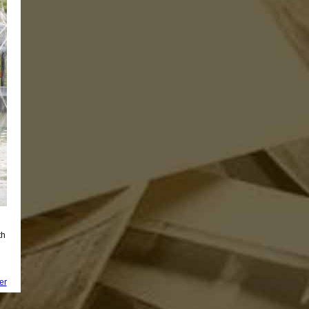
th
er