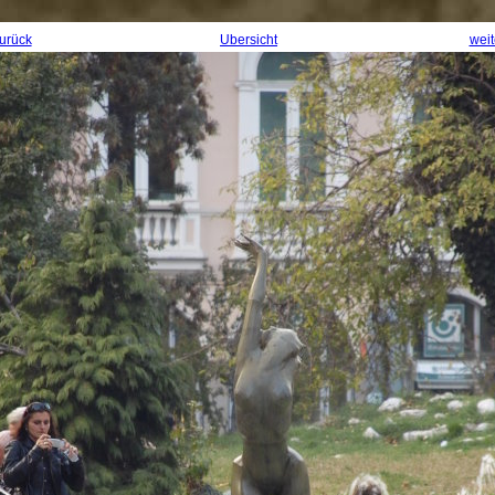
urück
Übersicht
weit