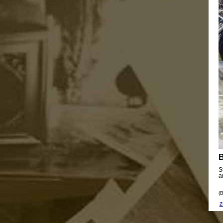
B
S
a
(B
z