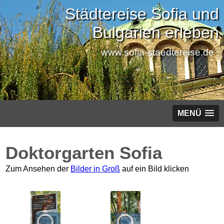
Städtereise Sofia und
Bulgarien erleben
www.sofia-staedtereise.de
MENÜ
Doktorgarten Sofia
Zum Ansehen der
Bilder in Groß
auf ein Bild klicken