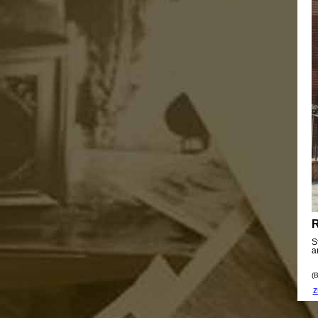
R
S
a
(B
z