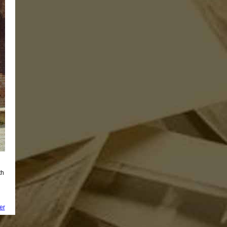
th
er