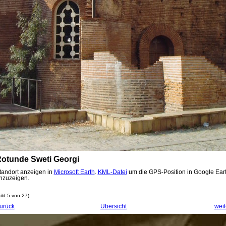
otunde Sweti Georgi
tandort anzeigen in
Microsoft Earth
.
KML-Datei
um die GPS-Position in Google Ear
nzuzeigen.
ild 5 von 27)
urück
Übersicht
weit