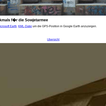
kmals f�r die Sowjetarmee
icrosoft Earth
.
KML-Datei
um die GPS-Position in Google Earth anzuzeigen.
Übersicht