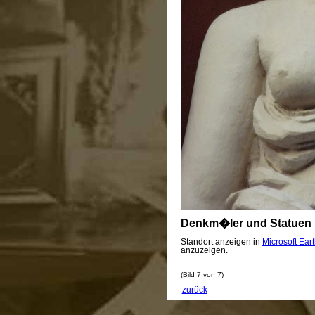
Denkm�ler und Statuen i
Standort anzeigen in
Microsoft Ear
anzuzeigen.
(Bild 7 von 7)
zurück