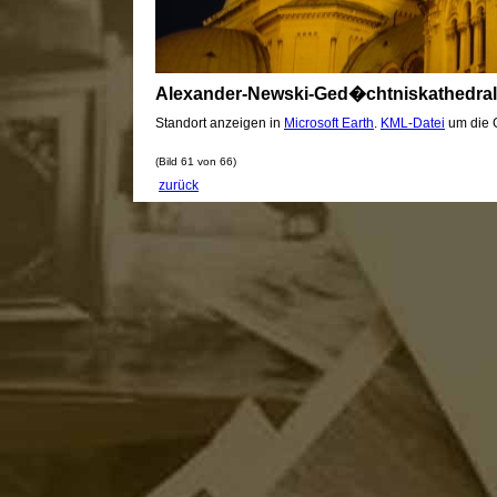
Alexander-Newski-Ged�chtniskathedra
Standort anzeigen in
Microsoft Earth
.
KML-Datei
um die G
(Bild 61 von 66)
zurück